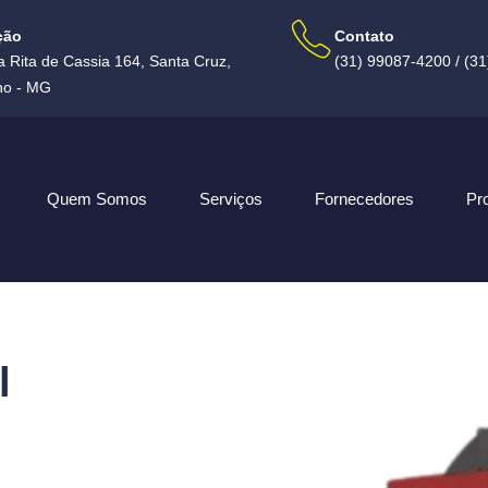
ção
Contato
 Rita de Cassia 164, Santa Cruz,
(31) 99087-4200 / (3
no - MG
Quem Somos
Serviços
Fornecedores
Pr
l