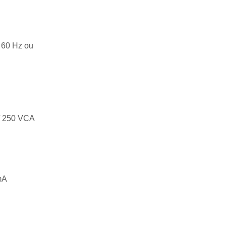
…60 Hz ou
 / 250 VCA
mA