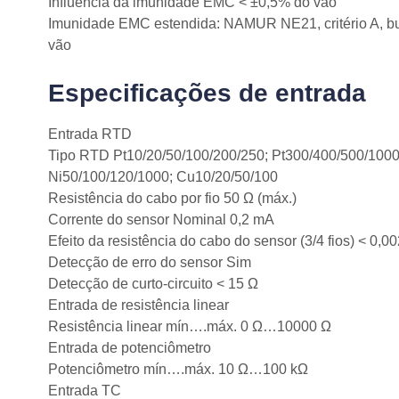
Influência da imunidade EMC < ±0,5% do vão
Imunidade EMC estendida: NAMUR NE21, critério A, bu
vão
Especificações de entrada
Entrada RTD
Tipo RTD Pt10/20/50/100/200/250; Pt300/400/500/1000
Ni50/100/120/1000; Cu10/20/50/100
Resistência do cabo por fio 50 Ω (máx.)
Corrente do sensor Nominal 0,2 mA
Efeito da resistência do cabo do sensor (3/4 fios) < 0,00
Detecção de erro do sensor Sim
Detecção de curto-circuito < 15 Ω
Entrada de resistência linear
Resistência linear mín….máx. 0 Ω…10000 Ω
Entrada de potenciômetro
Potenciômetro mín….máx. 10 Ω…100 kΩ
Entrada TC