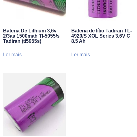
Bateria De Lithium 3,6v
Bateria de lítio Tadiran TL-
2/3aa 1500mah Tl-5955/s
4920/S XOL Series 3.6V C
Tadiran (tl5955s)
8.5 Ah
Ler mais
Ler mais